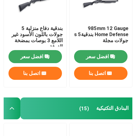
جولة في المصنع
985mm 12 Gauge
بندقية دفاع منزلية 5
Home Defense بندقيةs 5
جولات باللون الأسود غير
مراقبة الجودة
جولات مجلة
اللامع 3 بوصات بمضخة
الغرفة
اتصل بنا
افضل سعر
افضل سعر
اتصل بنا
اتصل بنا
أخبار
اطلب اقتباس
البنادق التكتيكية
(15)
بنادق العمل بمضخة
بنادق نصف آلية