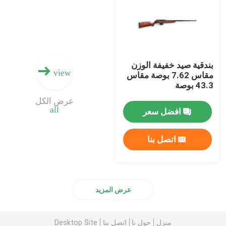
ذخيرة البندقية
ملحقات البندقية
بندقية صيد خفيفة الوزن
view
مقاس 7.62 بوصة مقاس
43.3 بوصة
البصريات بندقية
عرض الكل
all
افضل سعر
اتصل بنا
عرض المزيد
منزل
حول نا
اتصل بنا
Desktop Site