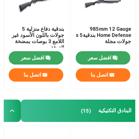
جولة في المصنع
985mm 12 Gauge
بندقية دفاع منزلية 5
Home Defense بندقيةs 5
جولات باللون الأسود غير
مراقبة الجودة
جولات مجلة
اللامع 3 بوصات بمضخة
الغرفة
اتصل بنا
افضل سعر
افضل سعر
اتصل بنا
اتصل بنا
أخبار
اطلب اقتباس
البنادق التكتيكية
(15)
بنادق العمل بمضخة
بنادق نصف آلية