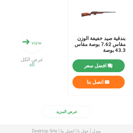
ذخيرة البندقية
ملحقات البندقية
بندقية صيد خفيفة الوزن
view
مقاس 7.62 بوصة مقاس
43.3 بوصة
البصريات بندقية
عرض الكل
all
افضل سعر
اتصل بنا
عرض المزيد
منزل
حول نا
اتصل بنا
Desktop Site