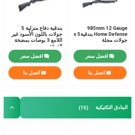
جولة في المصنع
985mm 12 Gauge
بندقية دفاع منزلية 5
Home Defense بندقيةs 5
جولات باللون الأسود غير
مراقبة الجودة
جولات مجلة
اللامع 3 بوصات بمضخة
الغرفة
اتصل بنا
افضل سعر
افضل سعر
اتصل بنا
اتصل بنا
أخبار
اطلب اقتباس
البنادق التكتيكية
(15)
بنادق العمل بمضخة
بنادق نصف آلية