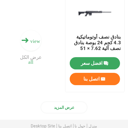
ذخيرة البندقية
ملحقات البندقية
بنادق نصف أوتوماتيكية
view
4.3 كجم 24 بوصة بنادق
نصف آلية 7.62 × 51
البصريات بندقية
عرض الكل
all
افضل سعر
اتصل بنا
عرض المزيد
منزل
حول نا
اتصل بنا
Desktop Site