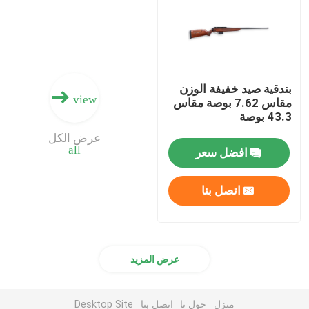
ذخيرة البندقية
ملحقات البندقية
بندقية صيد خفيفة الوزن
view
مقاس 7.62 بوصة مقاس
43.3 بوصة
البصريات بندقية
عرض الكل
all
افضل سعر
اتصل بنا
عرض المزيد
منزل
حول نا
اتصل بنا
Desktop Site