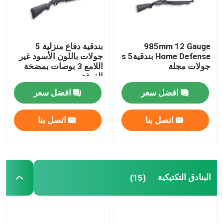
جولة في المصنع
985mm 12 Gauge
بندقية دفاع منزلية 5
Home Defense بندقيةs 5
جولات باللون الأسود غير
مراقبة الجودة
جولات مجلة
اللامع 3 بوصات بمضخة
الغرفة
اتصل بنا
افضل سعر
افضل سعر
اتصل بنا
اتصل بنا
أخبار
اطلب اقتباس
البنادق التكتيكية
(15)
بنادق العمل بمضخة
بنادق نصف آلية