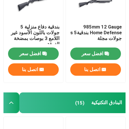
جولة في المصنع
985mm 12 Gauge
بندقية دفاع منزلية 5
Home Defense بندقيةs 5
جولات باللون الأسود غير
مراقبة الجودة
جولات مجلة
اللامع 3 بوصات بمضخة
الغرفة
اتصل بنا
افضل سعر
افضل سعر
اتصل بنا
اتصل بنا
أخبار
اطلب اقتباس
البنادق التكتيكية
(15)
بنادق العمل بمضخة
بنادق نصف آلية