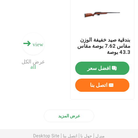
ذخيرة البندقية
ملحقات البندقية
بندقية صيد خفيفة الوزن
view
مقاس 7.62 بوصة مقاس
43.3 بوصة
البصريات بندقية
عرض الكل
all
افضل سعر
اتصل بنا
عرض المزيد
منزل
حول نا
اتصل بنا
Desktop Site