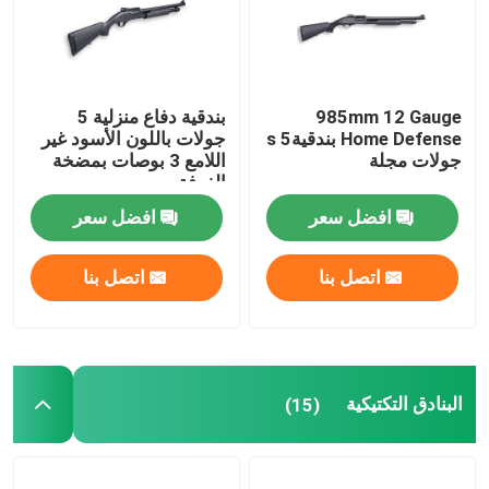
جولة في المصنع
985mm 12 Gauge
بندقية دفاع منزلية 5
مراقبة الجودة
Home Defense بندقيةs 5
جولات باللون الأسود غير
جولات مجلة
اللامع 3 بوصات بمضخة
الغرفة
اتصل بنا
افضل سعر
افضل سعر
أخبار
اتصل بنا
اتصل بنا
اطلب اقتباس
البنادق التكتيكية
(15)
بنادق العمل بمضخة
بنادق نصف آلية