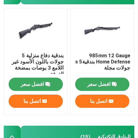
ذخيرة البندقية
ملحقات البندقية
البصريات بندقية
985mm 12 Gauge
بندقية دفاع منزلية 5
Home Defense بندقيةs 5
جولات باللون الأسود غير
جولات مجلة
اللامع 3 بوصات بمضخة
الغرفة
افضل سعر
افضل سعر
اتصل بنا
اتصل بنا
البنادق التكتيكية
(15)