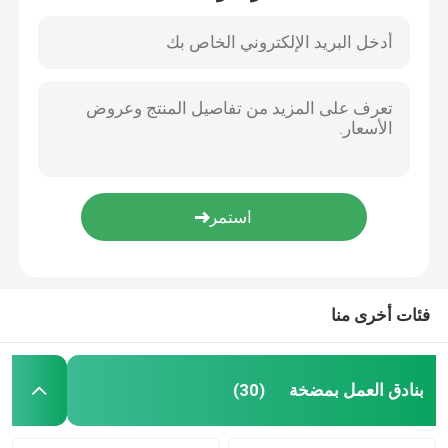
فئات أخرى منا
المنزل
المنتجات
بنادق العمل بمضخة
(30)
حولنا