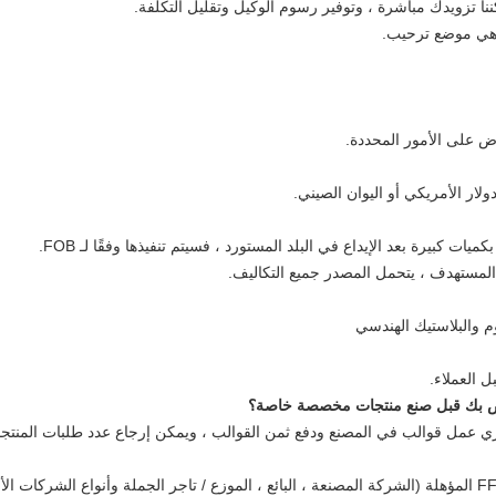
ا تزويدك مباشرة ، وتوفير رسوم الوكيل وتقليل التكلفة.
ة هي موضع ترحيب.
اوض على الأمور المحددة.
وم والبلاستيك الهندسي
 العملاء.
ل قوالب في المصنع ودفع ثمن القوالب ، ويمكن إرجاع عدد طلبات المنتجات إ
نحن قادرون فقط على بيع الذخيرة لشركات FFL المؤهلة (الشركة المصنعة ، البائع ، الموزع / تاجر الجملة وأن