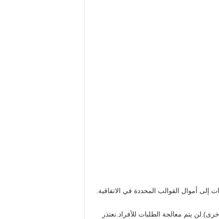
لى أموال القوالب المحددة في الاتفاقية.
واع الشركات الأخرى).لن يتم معالجة الطلبات للأفراد.نعتذر