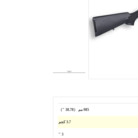
985 مم （38.78 ″）
3.7 كجم
3 ″