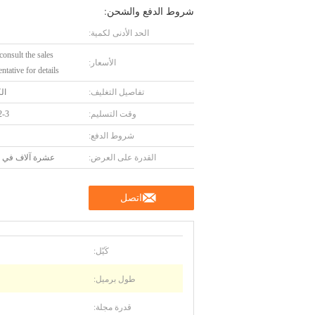
شروط الدفع والشحن:
الحد الأدنى لكمية:
consult the sales
الأسعار:
ntative for details.
تفاصيل التغليف:
ال
وقت التسليم:
2-3 شهو
شروط الدفع:
القدرة على العرض:
عشرة آلاف في ا
اتصل
كَيّل:
طول برميل:
قدرة مجلة: