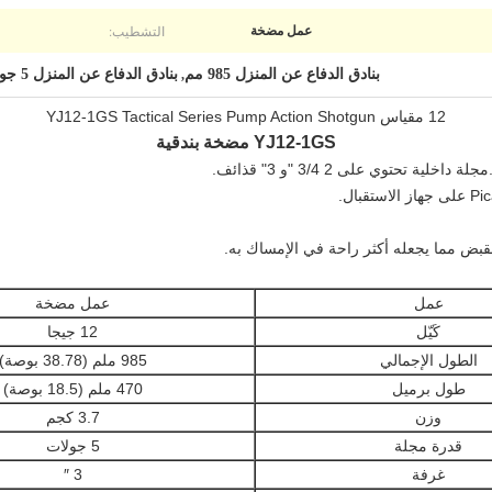
التشطيب:
عمل مضخة
بنادق الدفاع عن المنزل 985 مم
بنادق الدفاع عن المنزل 5 جولات
,
12 مقياس YJ12-1GS Tactical Series Pump Action Shotgun
YJ12-1GS مضخة بندقية
قبض مما يجعله أكثر راحة في الإمساك به.
عمل
عمل مضخة
كَيّل
12 جيجا
الطول الإجمالي
985 ملم (38.78 بوصة)
طول برميل
470 ملم (18.5 بوصة)
وزن
3.7 كجم
قدرة مجلة
5 جولات
غرفة
3 ″