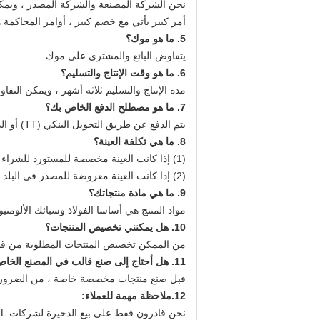
نحن الشركة المصنعة والشركة المصدر ، ويمكنن
أمر كبير يأتي مع خصم كبير ، أوامر المحاكم
5. ما هو موك؟
يتفاوض البائع والمشتري على موك.
6. ما هو وقت الإنتاج والتسليم؟
مدة الإنتاج والتسليم ثلاثة أشهر ، ويمكن التف
7. ما هو مصطلح الدفع الخاص بك؟
يتم الدفع عن طريق التحويل البنكي (TT) أو الدولار الأمريكي أو اليوان الصيني.
8. ما هي تكلفة العينة؟
(1) إذا كانت العينة مخصصة للمستورد للشراء بكميات كبيرة بعد الإيداع في البلد المستورد ، فسيتم تنفيذها وفقًا لـ FOB.
(2) إذا كانت العينة معروضة للمصدر في البلد المستهدف ، يتحمل المصدر جميع التكاليف.
9. ما هي مادة منتجاتك؟
مواد المنتج هي أساسا الفولاذ وسبائك الألومني
10. هل يمكنني تخصيص المنتجات؟
من الممكن تخصيص المنتجات المطلوبة من قبل
11. هل أحتاج إلى صنع قالب في المصنع الخاص بك قبل صنع منتجات مخصصة خاصة؟
قبل صنع منتجات مخصصة خاصة ، من الضروري عم
12.
ملاحظة مهمة للعملاء: