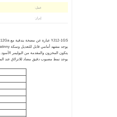
عمل:
إبراز:
YJ12-1GS عبارة عن مضخة بندقية مع 12Ga.مجلة داخلية تحتوي على 2 3/4 "و 3" قذائف.
يوجد مشهد أمامي قابل للتعديل وسكة Picatinny على جهاز الاستقبال.
يتكون المخزون والمقدمة من البوليمر الأسود.
يوجد نمط مصبوب دقيق مضاد للانزلاق عند الم