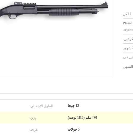
1 لكل
Please 
represe
كراتين.
ر
تي / ت
لشهر.
الطول الإجمالي:
12 جيجا
وزن:
470 ملم (18.5 بوصة)
غرفة:
5 جولات