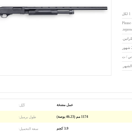
1 لكل
Please 
represe
كراتين.
ر
تي / ت
لشهر.
كَيّل:
عمل مضخة
طول برميل:
1174 مم (46.23 بوصة)
سعة التحميل:
3.9 كجم