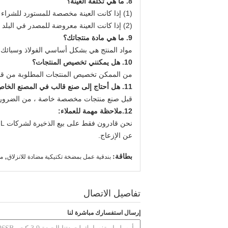
8. ما هي تكلفة العينة؟
(1) إذا كانت العينة مخصصة للمستورد للشراء بكميات كبيرة بعد الإيداع في البلد المستورد ، فسيتم تنفيذها وفقًا لـ FOB.
(2) إذا كانت العينة معروضة للمصدر في البلد المستهدف ، يتحمل المصدر جميع التكاليف.
9. ما هي مادة منتجاتك؟
مواد المنتج هي بشكل أساسي الفولاذ وسبائك ا
10. هل يمكنني تخصيص المنتجات؟
من الممكن تخصيص المنتجات المطلوبة من قبل
11. هل أحتاج إلى صنع قالب في المصنع الخاص بك قبل صنع منتجات مخصصة خاصة؟
قبل صنع منتجات مخصصة خاصة ، من الضروري عم
12.
ملاحظة مهمة للعملاء:
عن الإزعاج.
بطاقة:
,
بندقية عمل بمضخة تكتيكية مضادة للانزلاق
مس
تفاصيل الاتصال
إرسال استفسارك مباشرة لنا