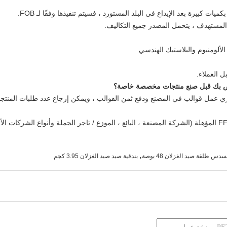
لألومنيوم والبلاستيك الهندسي
 العملاء.
ل قوالب في المصنع ودفع ثمن القوالب ، ويمكن إرجاع عدد طلبات المنتجات إ
نحن قادرون فقط على بيع الذخيرة لشركات FFL المؤهلة (الشركة المصنعة ، البائع ، الموزع / تاجر الجملة وأن
,
دس طلقة صيد الغزلان 48 بوصة
بندقية صيد صيد الغزلان 3.95 كجم