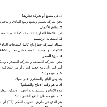
1. هل مصنع أو شركة تجارية؟
نحن شركة تصمم وتصنع وتبيع البنادق والذخيرة
2. نطاق الأعمال
لدينا علامتنا التجارية الخاصة ، كما نقدم خدمة OEM وخدمة التصميم وخدمة شعار المشتري.
3. المنتجات الرئيسية
تمتلك الشركة خط إنتاج كامل لمضخات البنادق 
الكاملة ، والمنتجات المنتجة تلبي معايير SAAMI أو CIP.
4. ميزة السعر
نحن الشركة المصنعة والشركة المصدر ، ويمكنن
أمر كبير يأتي مع خصم كبير ، أوامر المحاكم
5. ما هو موك؟
يتفاوض البائع والمشتري على موك.
6. ما هو وقت الإنتاج والتسليم؟
مدة الإنتاج والتسليم ثلاثة أشهر ، ويمكن التف
7. ما هو مصطلح الدفع الخاص بك؟
يتم الدفع عن طريق التحويل البنكي (TT) أو الدولار الأمريكي أو اليوان الصيني.