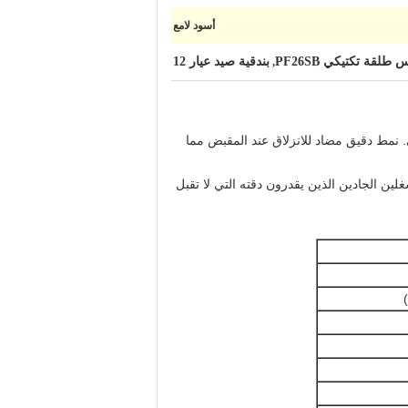
أسود لامع
لقة تكتيكي PF26SB
بندقية صيد عيار 12
,
ظر أمامي من الخرز النحاسي. نمط دقيق مضاد للانزلاق عند المقبض مما
لين الجادين الذين يقدرون دقته التي لا تقبل