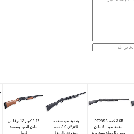
3.95 كجم PF28SB
بندقية صيد مضادة
3.75 كجم 12 نوعًا من
مضخة صيد ، 5 بنادق
للانزلاق 3.9 كجم
بنادق الصيد بمضخة
صيد ، 5 مجلة مستديرة
للمزرعة والمنزل
العمل