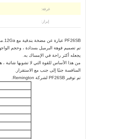
غرفة:
إبراز:
PF26SB عبارة عن مضخة بندقية مع 12Ga.مجلة داخلية تحتوي على 2 3/4 "و 3" قذائف.
يجعله أكثر راحة في الإمساك به.
من هذا الأساس للقوة التي لا تشوبها شائبة ، 
المنافسة جنبًا إلى جنب مع الاستقرار.
تم توفير PF26SB لشركة Remington.