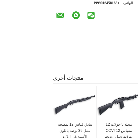
الهاتف ::
+8618546109991
منتجات أخرى
مجلة 5 جولات 12
بنادق قياس 12 بمضخة
مقياس CCVT12
عمل 39 بوصة باللون
بندقية عمل مضخة
الأسود غير اللامع