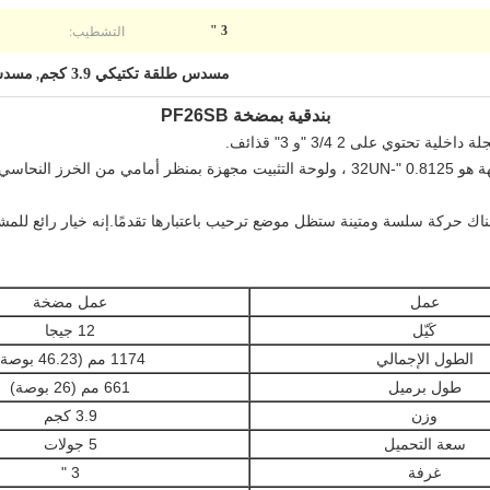
التشطيب:
3 "
مسدس طلقة تكتيكي 3.9 كجم
مسدس ط
,
بندقية بمضخة PF26SB
تم تصميم فوهة البرميل بسدادة ، وحجم الواجهة هو 0.8125 "-32UN ، ولوحة التثبيت مجهزة بمن
هناك حركة سلسة ومتينة ستظل موضع ترحيب باعتبارها تقدمًا.إنه خيار رائع للمشغ
عمل
عمل مضخة
كَيّل
12 جيجا
الطول الإجمالي
1174 مم (46.23 بوصة)
طول برميل
661 مم (26 بوصة)
وزن
3.9 كجم
سعة التحميل
5 جولات
غرفة
3 "