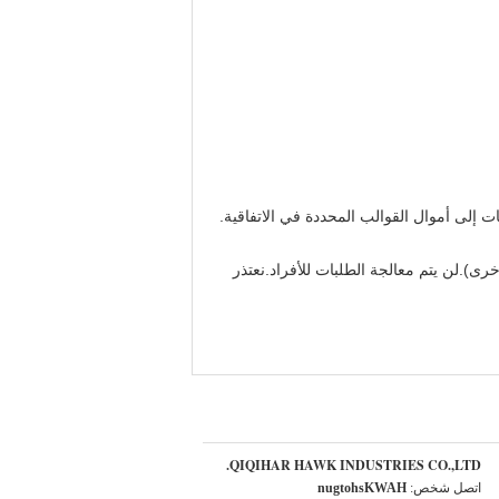
لى أموال القوالب المحددة في الاتفاقية.
واع الشركات الأخرى).لن يتم معالجة الطلبات للأفراد.نعتذر
QIQIHAR HAWK INDUSTRIES CO.,LTD.
اتصل شخص:
HAWKshotgun