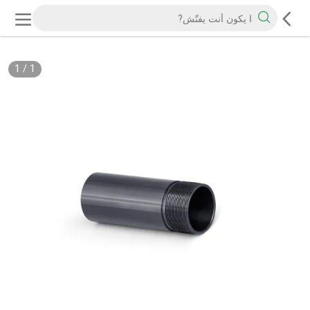
1
/
1