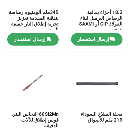
18.5 أجزاء بندقية
345ملم ألومنيوم رصاصة
جولة في المصنع
الرصاص البرميل لبناء
بندقية المقدمة تعزيز
الفولاذ CIP أو SAAMI
تجربة إطلاق النار خفيفة
غرفة
الوزن
مراقبة الجودة
إرسال استفسار
إرسال استفسار
اتصل بنا
أخبار
اطلب اقتباس
بنادق العمل بمضخة
مجلة السلاح السوداء
60Si2Mn النحاس البني
219 ملم للأسواق
قوس إطلاق للآلات
الدقيقة
بنادق نصف آلية