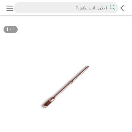
1
/
1