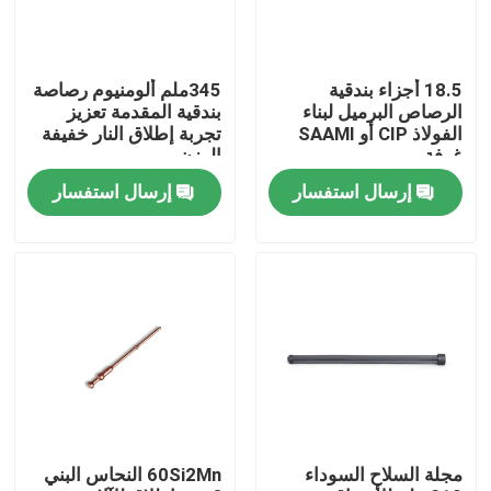
جولة في المصنع
18.5 أجزاء بندقية
345ملم ألومنيوم رصاصة
الرصاص البرميل لبناء
بندقية المقدمة تعزيز
مراقبة الجودة
الفولاذ CIP أو SAAMI
تجربة إطلاق النار خفيفة
غرفة
الوزن
إرسال استفسار
إرسال استفسار
اتصل بنا
أخبار
اطلب اقتباس
بنادق العمل بمضخة
مجلة السلاح السوداء
60Si2Mn النحاس البني
بنادق نصف آلية