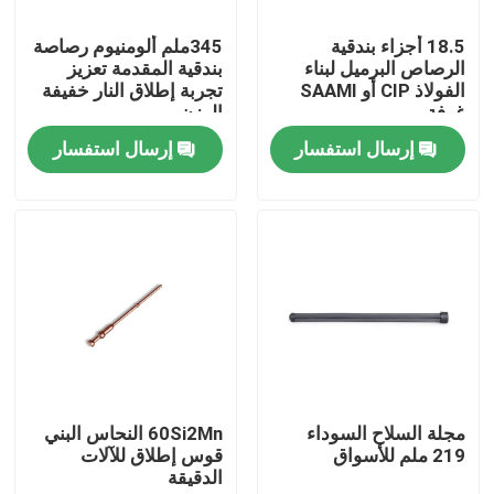
18.5 أجزاء بندقية
345ملم ألومنيوم رصاصة
جولة في المصنع
الرصاص البرميل لبناء
بندقية المقدمة تعزيز
الفولاذ CIP أو SAAMI
تجربة إطلاق النار خفيفة
غرفة
الوزن
مراقبة الجودة
إرسال استفسار
إرسال استفسار
اتصل بنا
أخبار
اطلب اقتباس
بنادق العمل بمضخة
مجلة السلاح السوداء
60Si2Mn النحاس البني
219 ملم للأسواق
قوس إطلاق للآلات
الدقيقة
بنادق نصف آلية