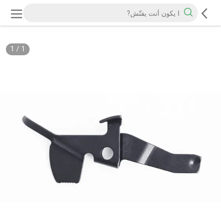
1
/
1