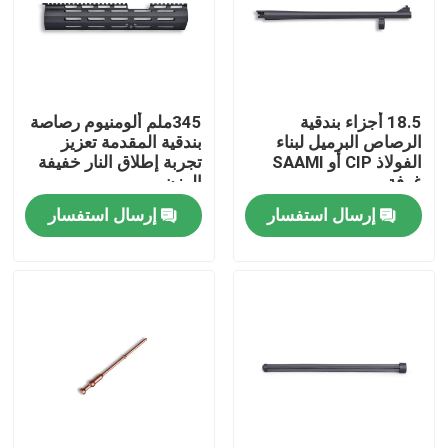
جولة في المصنع
مراقبة الجودة
18.5 أجزاء بندقية
345ملم ألومنيوم رصاصة
الرصاص البرميل لبناء
بندقية المقدمة تعزيز
الفولاذ CIP أو SAAMI
تجربة إطلاق النار خفيفة
غرفة
الوزن
اتصل بنا
إرسال استفسار
إرسال استفسار
أخبار
اطلب اقتباس
بنادق العمل بمضخة
بنادق نصف آلية