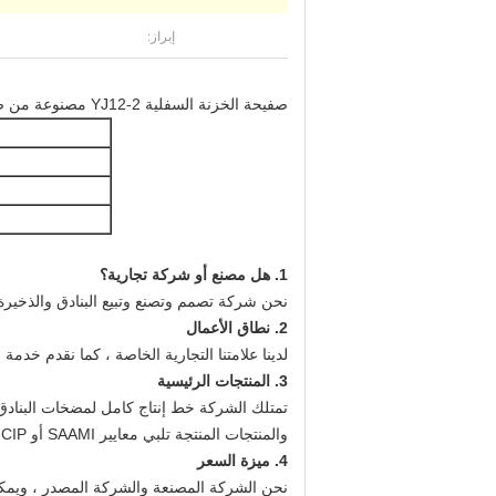
إبراز:
صفيحة الخزنة السفلية YJ12-2 مصنوعة من صفيحة فولاذية مدلفنة على البارد ويمكن تكييفها مع المجلات YJ12-2 أو YJ12-3.
1. هل مصنع أو شركة تجارية؟
نحن شركة تصمم وتصنع وتبيع البنادق والذخيرة
2. نطاق الأعمال
لدينا علامتنا التجارية الخاصة ، كما نقدم خدمة OEM وخدمة التصميم وخدمة شعار المشتري.
3. المنتجات الرئيسية
تمتلك الشركة خط إنتاج كامل لمضخات البنادق ،
والمنتجات المنتجة تلبي معايير SAAMI أو CIP.
4. ميزة السعر
نحن الشركة المصنعة والشركة المصدر ، ويمكنن