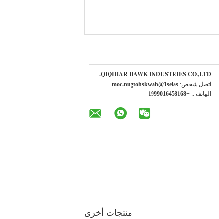
QIQIHAR HAWK INDUSTRIES CO.,LTD.
اتصل شخص:
sales1@hawkshotgun.com
الهاتف ::
+8618546109991
منتجات أخرى