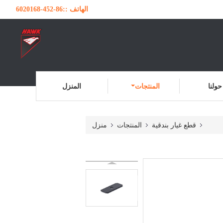
الهاتف ::
86-452-6020168
حولنا
المنتجات
المنزل
قطع غيار بندقية
المنتجات
منزل