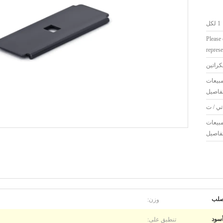
1 لكل
Please 
represe
كراتين
بيعات
فاصيل
تي / ت
بيعات
فاصيل
وزن:
لب
تنطبق على:
سود