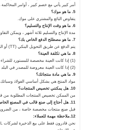
أمر كبير يأتي مع خصم كبير ، أوامر المحاكم
5. ما هو موك؟
يتفاوض البائع والمشتري على موك.
6. ما هو وقت الإنتاج والتسليم؟
مدة الإنتاج والتسليم ثلاثة أشهر ، ويمكن التف
7. ما هو مصطلح الدفع الخاص بك؟
يتم الدفع عن طريق التحويل البنكي (TT) أو الدولار الأمريكي أو اليوان الصيني.
8. ما هي تكلفة العينة؟
(1) إذا كانت العينة مخصصة للمستورد للشراء بكميات كبيرة بعد الإيداع في البلد المستورد ، فسيتم تنفيذها وفقًا لـ FOB.
(2) إذا كانت العينة معروضة للمصدر في البلد المستهدف ، يتحمل المصدر جميع التكاليف.
9. ما هي مادة منتجاتك؟
مواد المنتج هي بشكل أساسي الفولاذ وسبائك ا
10. هل يمكنني تخصيص المنتجات؟
من الممكن تخصيص المنتجات المطلوبة من قبل
11. هل أحتاج إلى صنع قالب في المصنع الخاص بك قبل صنع منتجات مخصصة خاصة؟
قبل صنع منتجات مخصصة خاصة ، من الضروري عم
12.
ملاحظة مهمة للعملاء: