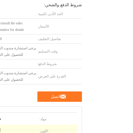
شروط الدفع والشحن:
الحد الأدنى لكمية:
consult the sales
الأسعار:
ntative for details
تفاصيل التغليف:
ال
يرجى استشارة مندوب الم
وقت التسليم:
للحصول على الت
شروط الدفع:
يرجى استشارة مندوب الم
القدرة على العرض:
للحصول على الت
اتصل
مواد:
ص
اللون:
أ