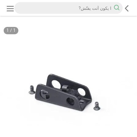
1
/
1