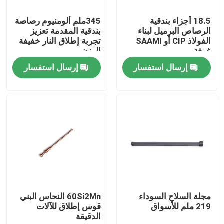
18.5 أجزاء بندقية
345ملم ألومنيوم رصاصة
جولة في المصنع
الرصاص البرميل لبناء
بندقية المقدمة تعزيز
الفولاذ CIP أو SAAMI
تجربة إطلاق النار خفيفة
غرفة
الوزن
مراقبة الجودة
إرسال استفسار
إرسال استفسار
اتصل بنا
أخبار
اطلب اقتباس
بنادق العمل بمضخة
مجلة السلاح السوداء
60Si2Mn النحاس البني
219 ملم للأسواق
قوس إطلاق للآلات
الدقيقة
بنادق نصف آلية