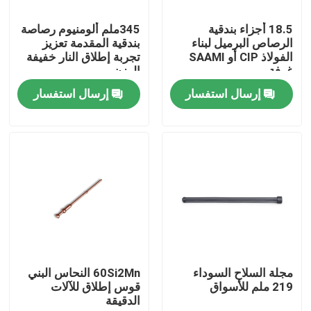
18.5 أجزاء بندقية
345ملم ألومنيوم رصاصة
جولة في المصنع
الرصاص البرميل لبناء
بندقية المقدمة تعزيز
الفولاذ CIP أو SAAMI
تجربة إطلاق النار خفيفة
غرفة
الوزن
مراقبة الجودة
إرسال استفسار
إرسال استفسار
اتصل بنا
أخبار
اطلب اقتباس
بنادق العمل بمضخة
مجلة السلاح السوداء
60Si2Mn النحاس البني
219 ملم للأسواق
قوس إطلاق للآلات
الدقيقة
بنادق نصف آلية