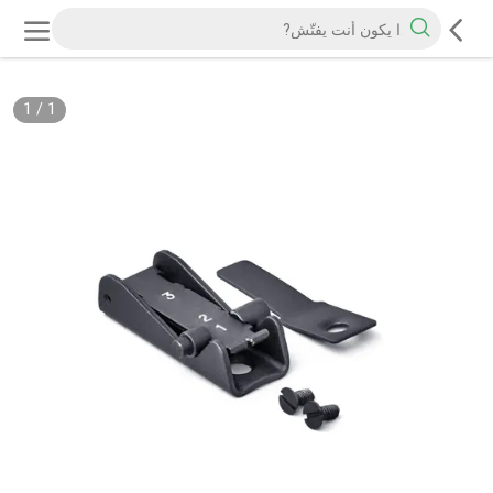
1
/
1