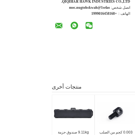
QIQIHAR HAWK INDUSTRIES CO.,LTD.
اتصل شخص:
sales1@hawkshotgun.com
الهاتف ::
+8618546109991
منتجات أخرى
0.003 كجم من الصلب
9.11kg صندوق حزمة