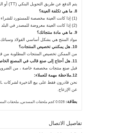
يتم الدفع عن طريق التحويل البنكي (TT) أو الدولار الأمريكي أو اليوان الصيني.
8. ما هي تكلفة العينة؟
(1) إذا كانت العينة مخصصة للمستورد للشراء بكميات كبيرة بعد الإيداع في البلد المستورد ، فسيتم تنفيذها وفقًا لـ FOB.
(2) إذا كانت العينة معروضة للمصدر في البلد المستهدف ، يتحمل المصدر جميع التكاليف.
9. ما هي مادة منتجاتك؟
مواد المنتج هي بشكل أساسي الفولاذ وسبائك ا
10. هل يمكنني تخصيص المنتجات؟
من الممكن تخصيص المنتجات المطلوبة من قبل
11. هل أحتاج إلى صنع قالب في المصنع الخاص بك قبل صنع منتجات مخصصة خاصة؟
قبل صنع منتجات مخصصة خاصة ، من الضروري عم
12.
ملاحظة مهمة للعملاء:
عن الإزعاج.
بطاقة:
,
0.028 كجم ملحقات المسدس
ملحقات المسدس 1060
تفاصيل الاتصال