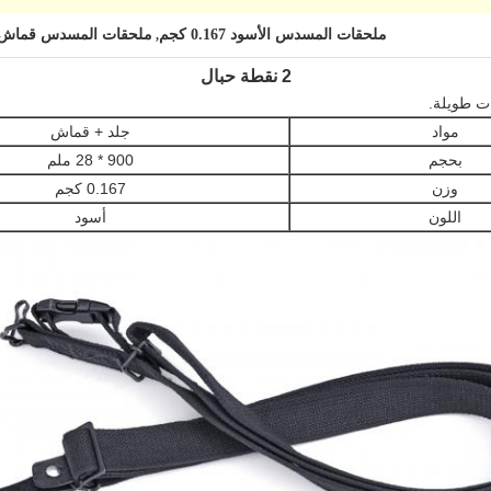
ملحقات المسدس الأسود 0.167 كجم
ملحقات المسدس قماش جلدي 67
,
2 نقطة حبال
ات طويلة.
مواد
جلد + قماش
بحجم
900 * 28 ملم
وزن
0.167 كجم
اللون
أسود