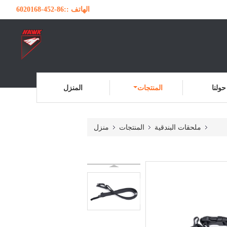
الهاتف ::
86-452-6020168
حولنا
المنتجات
المنزل
ملحقات البندقية
المنتجات
منزل