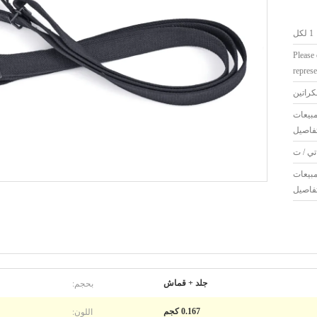
1 لكل
Please 
represe
كراتين
بيعات
فاصيل
تي / ت
بيعات
فاصيل
بحجم:
جلد + قماش
اللون:
0.167 كجم