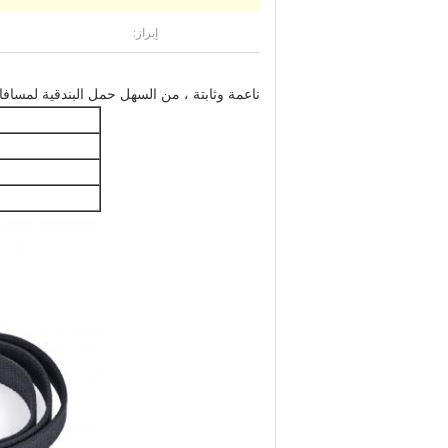
إبراز:
ناعمة وثابتة ، من السهل حمل البندقية لمساف