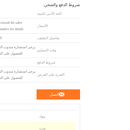
شروط الدفع والشحن:
الحد الأدنى لكمية:
consult the sales
الأسعار:
ntative for details
تفاصيل التغليف:
ال
يرجى استشارة مندوب الم
وقت التسليم:
للحصول على الت
شروط الدفع:
يرجى استشارة مندوب الم
القدرة على العرض:
للحصول على الت
اتصل
مواد:
وزن: