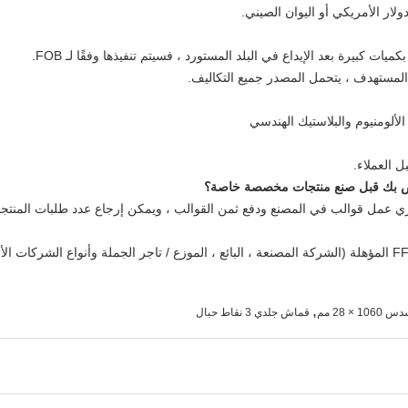
لألومنيوم والبلاستيك الهندسي
 العملاء.
ل قوالب في المصنع ودفع ثمن القوالب ، ويمكن إرجاع عدد طلبات المنتجات إ
نحن قادرون فقط على بيع الذخيرة لشركات FFL المؤهلة (الشركة المصنعة ، البائع ، الموزع / تاجر الجملة وأن
,
 × 28 مم
قماش جلدي 3 نقاط حبال