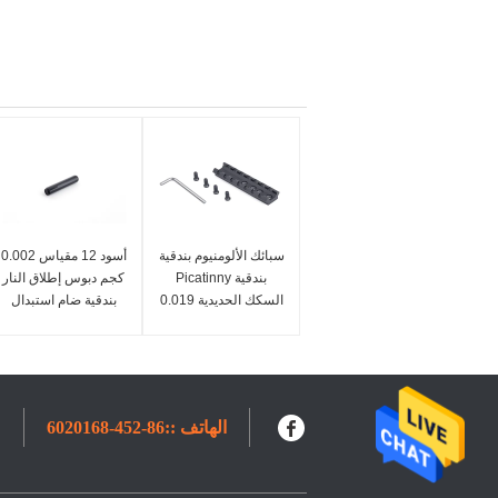
سبائك الألومنيوم بندقية
أسود 12 مقياس 0.002
بندقية Picatinny
كجم دبوس إطلاق النار
السكك الحديدية 0.019
بندقية ضام استبدال
كجم أجزاء بندقية طلقة
دبوس
سوداء
الهاتف ::
86-452-6020168