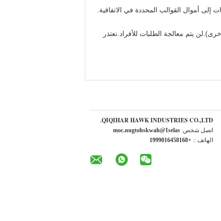
لى أموال القوالب المحددة في الاتفاقية.
واع الشركات الأخرى).لن يتم معالجة الطلبات للأفراد.نعتذر
QIQIHAR HAWK INDUSTRIES CO.,LTD.
اتصل شخص:
sales1@hawkshotgun.com
الهاتف ::
+8618546109991