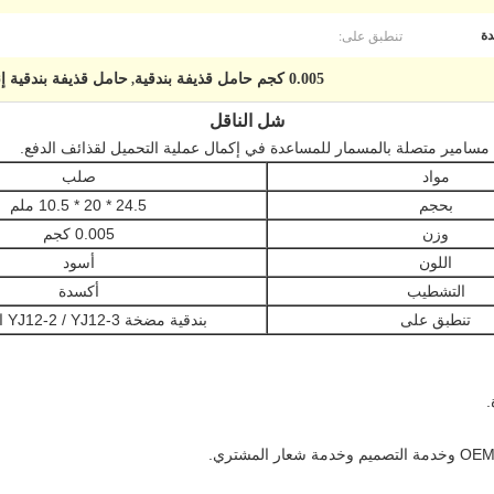
تنطبق على:
ة
0.005 كجم حامل قذيفة بندقية
حامل قذيفة بندقية إن
,
شل الناقل
مسامير متصلة بالمسمار للمساعدة في إكمال عملية التحميل لقذائف الدفع.
مواد
صلب
بحجم
24.5 * 20 * 10.5 ملم
وزن
0.005 كجم
اللون
أسود
التشطيب
أكسدة
تنطبق على
بندقية مضخة YJ12-2 / YJ12-3 الخارجية
.