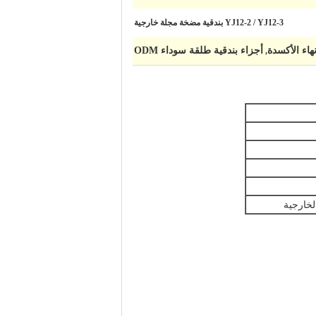
YJ12-2 / YJ12-3 بندقية مضخة مجلة خارجية
هاء الأكسدة
أجزاء بندقية طلقة سوداء ODM
,