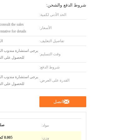
شروط الدفع والشحن:
الحد الأدنى لكمية:
consult the sales
الأسعار:
ntative for details.
تفاصيل التغليف:
ال
يرجى استشارة مندوب الم
وقت التسليم:
للحصول على الت
شروط الدفع:
يرجى استشارة مندوب الم
القدرة على العرض:
للحصول على الت
اتصل
مواد:
صل
وزن:
0.005 كجم