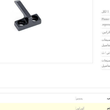
1 لكل
Please 
represe
كراتين.
بيعات
فاصيل
تي / ت
بيعات
فاصيل
بحجم:
ب
كورلور: