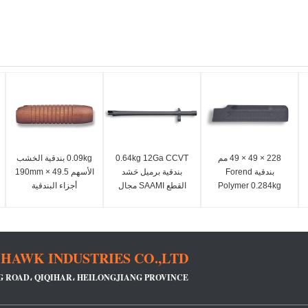
228 × 49 × 49 مم
0.64kg 12Ga CCVT
0.09kg بندقية الخشب
بندقية Forend
بندقية برميل حَشد
الأسهم 49.5 × 190mm
Polymer 0.284kg
القطع SAAMI مجال
أجزاء البندقية
أجزاء بندقية طلقة
HAWK INDUSTRIES CO.,LTD.
G ROAD، QIQIHAR، HEILONGJIANG PROVINCE