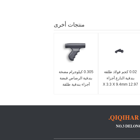
منتجات أخرى
0.02 كجم فولاذ طلقة
0.305 كيلوجرام مضخة
بندقية النازع أجزاء
بندقية الرصاص قبضة
12.97 X 3.3 X 9.4mm
أجزاء بندقية طلقة
البوليمرية السوداء
QIQIHAR 
NO.3 DELON