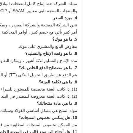
تمتلك الشركة خط إنتاج كامل لمضخات البنادق ،
والمنتجات المنتجة تلبي معايير SAAMI أو CIP.
4. ميزة السعر
نحن الشركة المصنعة والشركة المصدر ، ويمكنن
أمر كبير يأتي مع خصم كبير ، أوامر المحاكم
5. ما هو موك؟
يتفاوض البائع والمشتري على موك.
6. ما هو وقت الإنتاج والتسليم؟
مدة الإنتاج والتسليم ثلاثة أشهر ، ويمكن التف
7. ما هو مصطلح الدفع الخاص بك؟
يتم الدفع عن طريق التحويل البنكي (TT) أو الدولار الأمريكي أو اليوان الصيني.
8. ما هي تكلفة العينة؟
(1) إذا كانت العينة مخصصة للمستورد للشراء بكميات كبيرة بعد الإيداع في البلد المستورد ، فسيتم تنفيذها وفقًا لـ FOB.
(2) إذا كانت العينة معروضة للمصدر في البلد المستهدف ، يتحمل المصدر جميع التكاليف.
9. ما هي مادة منتجاتك؟
مواد المنتج هي بشكل أساسي الفولاذ وسبائك ا
10. هل يمكنني تخصيص المنتجات؟
من الممكن تخصيص المنتجات المطلوبة من قبل
11. هل أحتاج إلى صنع قالب في المصنع الخاص بك قبل صنع منتجات مخصصة خاصة؟