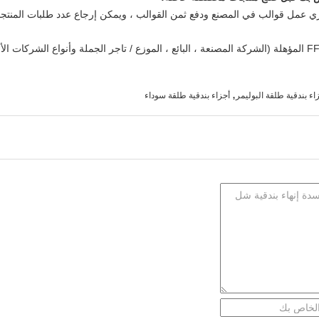
ل قوالب في المصنع ودفع ثمن القوالب ، ويمكن إرجاع عدد طلبات المنتجات إ
نحن قادرون فقط على بيع الذخيرة لشركات FFL المؤهلة (الشركة المصنعة ، البائع ، الموزع / تاجر الجملة وأن
,
اء بندقية طلقة البوليمر
أجزاء بندقية طلقة سوداء