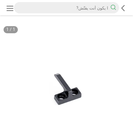
1
/
1