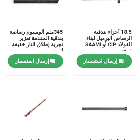
جولة في المصنع
18.5 أجزاء بندقية
345ملم ألومنيوم رصاصة
مراقبة الجودة
الرصاص البرميل لبناء
بندقية المقدمة تعزيز
الفولاذ CIP أو SAAMI
تجربة إطلاق النار خفيفة
غرفة
الوزن
اتصل بنا
إرسال استفسار
إرسال استفسار
أخبار
اطلب اقتباس
بنادق العمل بمضخة
بنادق نصف آلية