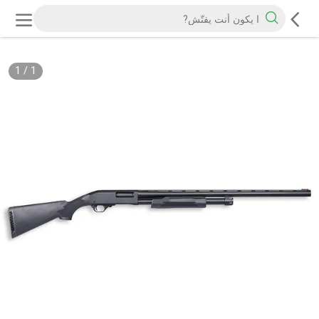
1
/
1