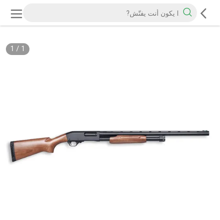
1
/
1