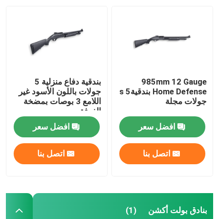
ذخيرة البندقية
ملحقات البندقية
985mm 12 Gauge
بندقية دفاع منزلية 5
البصريات بندقية
Home Defense بندقيةs 5
جولات باللون الأسود غير
جولات مجلة
اللامع 3 بوصات بمضخة
الغرفة
افضل سعر
افضل سعر
اتصل بنا
اتصل بنا
بنادق بولت أكشن
(1)