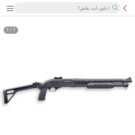
1
/
1