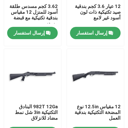
12 عيار 3.6 كجم بندقية
3.62 كجم مسدس طلقة
صيد تكتيكية ذات لون
أسود للمنزل 12 مقياس
جولة في المصنع
أسود غير لامع
بندقية تكتيكية مع قبضة
مسدس
إرسال استفسار
إرسال استفسار
مراقبة الجودة
اتصل بنا
أخبار
اطلب اقتباس
12 مقياس 12.5in نوع
982T 12Ga البنادق
بنادق العمل بمضخة
المضخة التكتيكية بندقية
التكتيكية 3in شل نمط
العمل
مضاد للانزلاق
بنادق نصف آلية