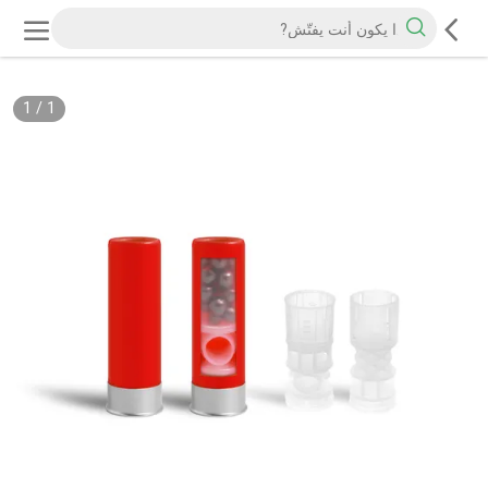
1
/
1