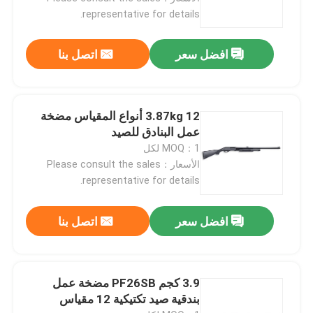
representative for details.
جولة في المصنع
افضل سعر
اتصل بنا
مراقبة الجودة
3.87kg 12 أنواع المقياس مضخة
اتصل بنا
عمل البنادق للصيد
MOQ：1 لكل
الأسعار：Please consult the sales
أخبار
representative for details.
اطلب اقتباس
افضل سعر
اتصل بنا
بنادق العمل بمضخة
3.9 كجم PF26SB مضخة عمل
بندقية صيد تكتيكية 12 مقياس
بنادق نصف آلية