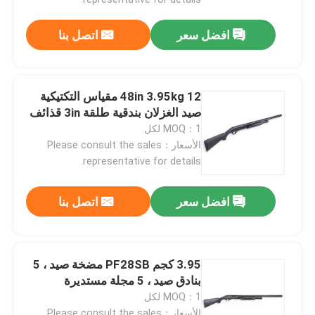
افضل سعر
اتصل بنا
48in 3.95kg 12 مقياس التكتيكية
صيد الغزلان بندقية طلقة 3in قذائف
MOQ：1 لكل
الأسعار：Please consult the sales
representative for details.
افضل سعر
اتصل بنا
المنزل
3.95 كجم PF28SB مضخة صيد ، 5
المنتجات
بنادق صيد ، 5 مجلة مستديرة
MOQ：1 لكل
حولنا
الأسعار：Please consult the sales