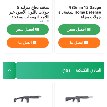
985mm 12 Gauge
بندقية دفاع منزلية 5
Home Defense بندقيةs 5
جولات باللون الأسود غير
جولات مجلة
اللامع 3 بوصات بمضخة
الغرفة
افضل سعر
افضل سعر
اتصل بنا
اتصل بنا
البنادق التكتيكية
(15)