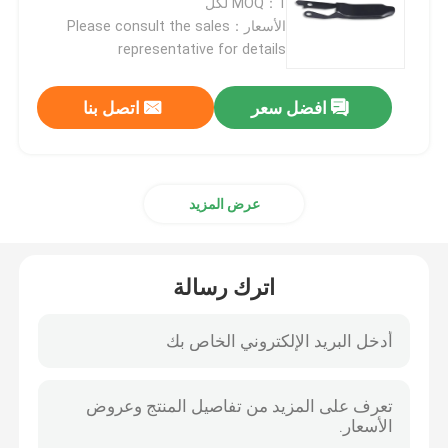
MOQ：1 لكل
الأسعار：Please consult the sales
representative for details
بنادق الدفاع عن المنزل
افضل سعر
اتصل بنا
البنادق التكتيكية
بنادق بولت أكشن
عرض المزيد
بنادق نصف آلية
اترك رسالة
بنادق فوق وتحت
بنادق طلقة واحدة
قطع غيار بندقية