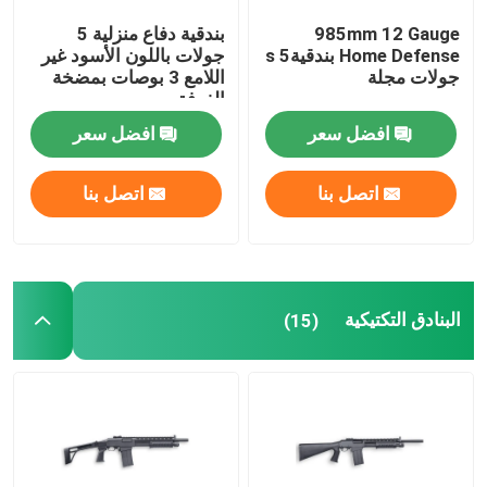
985mm 12 Gauge
بندقية دفاع منزلية 5
Home Defense بندقيةs 5
جولات باللون الأسود غير
جولات مجلة
اللامع 3 بوصات بمضخة
الغرفة
افضل سعر
افضل سعر
اتصل بنا
اتصل بنا
البنادق التكتيكية
(15)