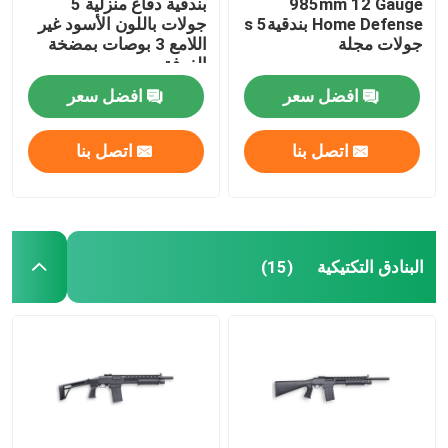
985mm 12 Gauge
بندقية دفاع منزلية 5
Home Defense بندقيةs 5
جولات باللون الأسود غير
جولات مجلة
اللامع 3 بوصات بمضخة
الغرفة
افضل سعر
افضل سعر
اتصل بنا
اتصل بنا
البنادق التكتيكية
(15)