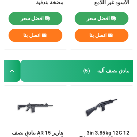
الأسود غير اللامع
مضخة بندقية
افضل سعر
افضل سعر
اتصل بنا
اتصل بنا
بنادق نصف آلية
(5)
3in 3.85kg 12G 12
هارير AR 15 بنادق نصف