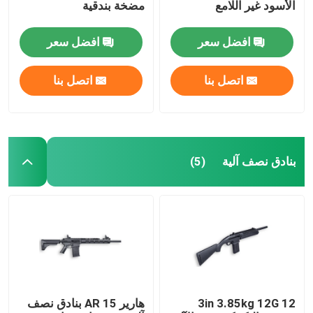
الأسود غير اللامع
مضخة بندقية
افضل سعر
افضل سعر
اتصل بنا
اتصل بنا
بنادق نصف آلية
(5)
3in 3.85kg 12G 12
هارير AR 15 بنادق نصف