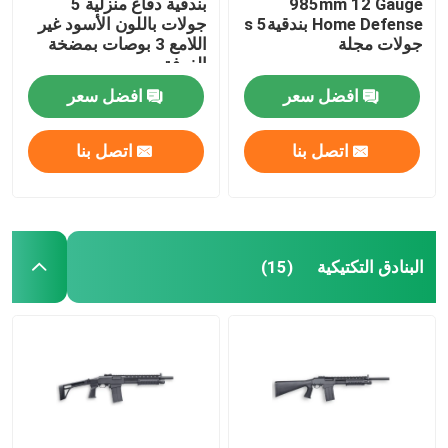
985mm 12 Gauge
بندقية دفاع منزلية 5
Home Defense بندقيةs 5
جولات باللون الأسود غير
جولات مجلة
اللامع 3 بوصات بمضخة
الغرفة
افضل سعر
افضل سعر
اتصل بنا
اتصل بنا
البنادق التكتيكية
(15)